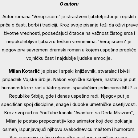
O autoru
Autor romana 'Veruj srcem' je strastveni ljubitelj istorije i epskih
priča o časti, borbi i tradiciji. Kroz svoje pisanje teži da oživi prave
životne vrednosti, podsećajući čitaoce na važnost čistog srca i
nepokolebljive ljubavi u teškim vremenima. 'Veruj srcem' je
njegov prvi savremeni dramski roman u kojem uspešno prepliće
vojničku čast i najdublje ljudske emocije.
Milan Kotarlić
je pisac i srpski književnik, stvaralac i bivši
pripadnik Vojske Srbije. Nakon vojničke karijere, nastavio je put
humanosti kroz rad u Vatrogasno-spasilačkim jedinicama MUP-a
Republike Srbije, gde i danas uspešno radi. Njegov put je
specifičan spoj discipline, snage i duboke umetničke osetljivosti.
Kroz svoj rad na YouTube kanalu "Avanture sa Deda Mrazom",
Milan je postao prepoznatljiv kao animator koji deci poklanja
osmeh, ispunjavajući njihovu svakodnevicu maštom i humorom.
Sve scenarije, režiju i glumačke nastupe osmišljava sam,