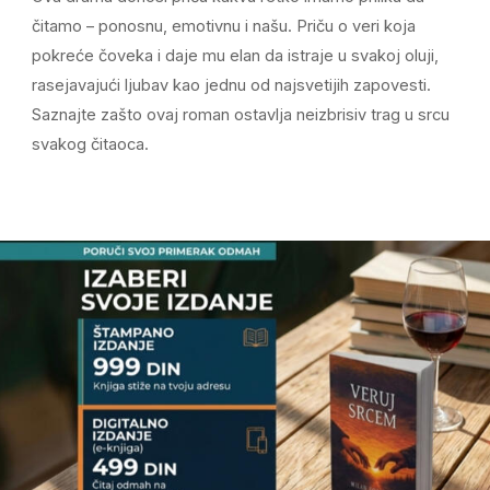
čitamo – ponosnu, emotivnu i našu. Priču o veri koja
pokreće čoveka i daje mu elan da istraje u svakoj oluji,
rasejavajući ljubav kao jednu od najsvetijih zapovesti.
Saznajte zašto ovaj roman ostavlja neizbrisiv trag u srcu
svakog čitaoca.