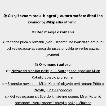
📚
O književnom radu i biografiji autora možete čitati i na
zvaničnoj
Wikipedia
stranici.
📢
Reč medija o romanu
Autentična priča o romanu „Veruj srcem“ i nesvakidašnjem putu
od vatrogasca-spasioca do pisca privukla je veliku pažnju
javnosti.
📰
O romanu i autoru:
👉
Nezavisni sindikat policije — Vatrogasac-spasilac Milan
Kotarlić objavio prvi roman
👉
Sremske novine — Milan Kotarlić objavio prvi roman: Priča o
životu, ljubavi i porodici
👉
Od vatrogasne službe do književne scene: Milan Kotarlić
romanom "Veruj srcem" osvojio pažnju čitalaca