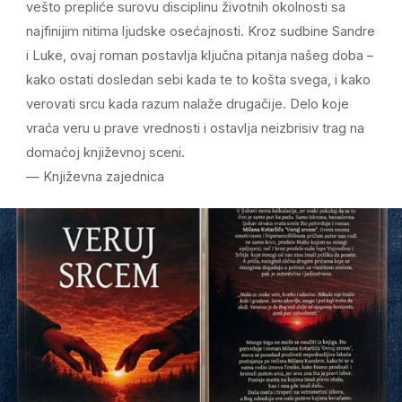
vešto prepliće surovu disciplinu životnih okolnosti sa
najfinijim nitima ljudske osećajnosti. Kroz sudbine Sandre
i Luke, ovaj roman postavlja ključna pitanja našeg doba –
kako ostati dosledan sebi kada te to košta svega, i kako
verovati srcu kada razum nalaže drugačije. Delo koje
vraća veru u prave vrednosti i ostavlja neizbrisiv trag na
domaćoj književnoj sceni.
— Književna zajednica