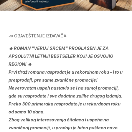
📣 OBAVEŠTENJE IZDAVAČA:
🔥 ROMAN "VERUJ SRCEM" PROGLAŠEN JE ZA
APSOLUTNI LETNJI BESTSELER KOJI JE OSVOJIO
REGION! 🔥
Prvi tiraž romana rasprodat je u rekordnom roku – i to u
pretprodaji, pre same zvanične promocije!
Neverovatan uspeh nastavio se i na samoj promociji,
gde su rasprodate i sve dodatne zalihe drugog izdanja.
Preko 300 primeraka rasprodato je u rekordnom roku
od samo 10 dana.
Zbog velikog interesovanja čitalaca i uspeha na
zvaničnoj promociji, u prodaju je hitno pušteno novo