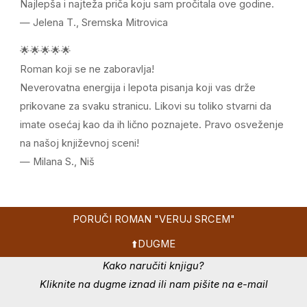
Najlepša i najteža priča koju sam pročitala ove godine.
— Jelena T., Sremska Mitrovica
🌟🌟🌟🌟🌟
Roman koji se ne zaboravlja!
Neverovatna energija i lepota pisanja koji vas drže
prikovane za svaku stranicu. Likovi su toliko stvarni da
imate osećaj kao da ih lično poznajete. Pravo osveženje
na našoj književnoj sceni!
— Milana S., Niš
PORUČI ROMAN "VERUJ SRCEM"
⬆️DUGME
Kako naručiti knjigu?
Kliknite na dugme iznad ili nam pišite na e-mail