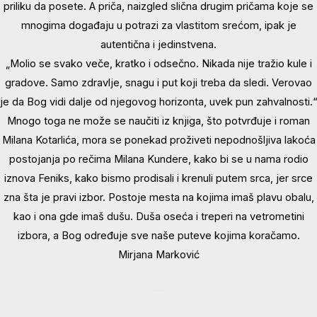
priliku da posete. A priča, naizgled slična drugim pričama koje se
mnogima događaju u potrazi za vlastitom srećom, ipak je
autentična i jedinstvena.
„Molio se svako veče, kratko i odsečno. Nikada nije tražio kule i
gradove. Samo zdravlje, snagu i put koji treba da sledi. Verovao
je da Bog vidi dalje od njegovog horizonta, uvek pun zahvalnosti.“
Mnogo toga ne može se naučiti iz knjiga, što potvrđuje i roman
Milana Kotarlića, mora se ponekad proživeti nepodnošljiva lakoća
postojanja po rečima Milana Kundere, kako bi se u nama rodio
iznova Feniks, kako bismo prodisali i krenuli putem srca, jer srce
zna šta je pravi izbor. Postoje mesta na kojima imaš plavu obalu,
kao i ona gde imaš dušu. Duša oseća i treperi na vetrometini
izbora, a Bog određuje sve naše puteve kojima koračamo.
Mirjana Marković