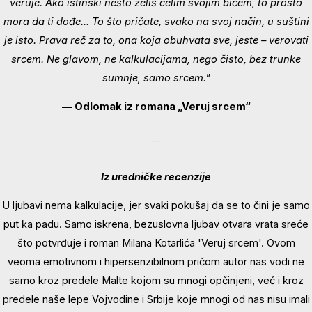
veruje. Ako istinski nešto želiš celim svojim bićem, to prosto
mora da ti dođe... To što pričate, svako na svoj način, u suštini
je isto. Prava reč za to, ona koja obuhvata sve, jeste – verovati
srcem. Ne glavom, ne kalkulacijama, nego čisto, bez trunke
sumnje, samo srcem."
— Odlomak iz romana „Veruj srcem“
Iz uredničke recenzije
U ljubavi nema kalkulacije, jer svaki pokušaj da se to čini je samo
put ka padu. Samo iskrena, bezuslovna ljubav otvara vrata sreće
što potvrđuje i roman Milana Kotarlića 'Veruj srcem'. Ovom
veoma emotivnom i hipersenzibilnom pričom autor nas vodi ne
samo kroz predele Malte kojom su mnogi opčinjeni, već i kroz
predele naše lepe Vojvodine i Srbije koje mnogi od nas nisu imali