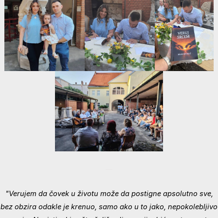
"Verujem da čovek u životu može da postigne apsolutno sve,
bez obzira odakle je krenuo, samo ako u to jako, nepokolebljivo