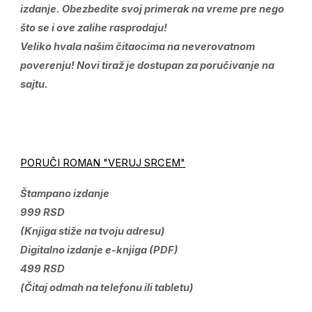
izdanje. Obezbedite svoj primerak na vreme pre nego
što se i ove zalihe rasprodaju!
Veliko hvala našim čitaocima na neverovatnom
poverenju! Novi tiraž je dostupan za poručivanje na
sajtu.
PORUČI ROMAN "VERUJ SRCEM"
Štampano izdanje
999 RSD
(Knjiga stiže na tvoju adresu)
Digitalno izdanje e-knjiga (PDF)
499 RSD
(Čitaj odmah na telefonu ili tabletu)